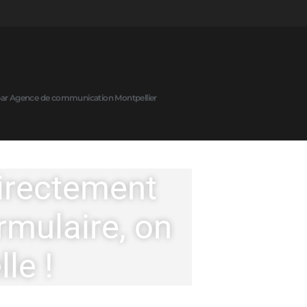
 par Agence de communication Montpellier
irectement
rmulaire, on
le !