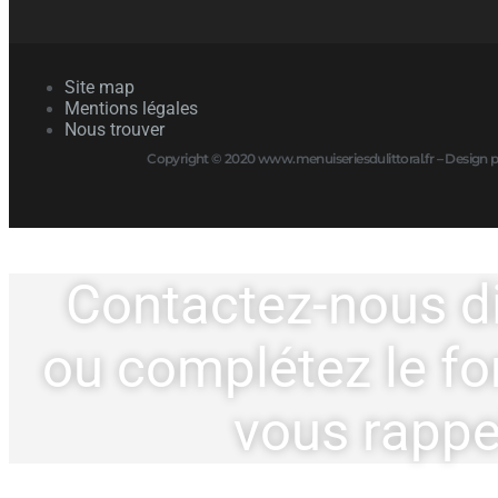
Site map
Mentions légales
Nous trouver
Copyright © 2020 www.menuiseriesdulittoral.fr – Design
Contactez-nous d
ou complétez le fo
vous rappel