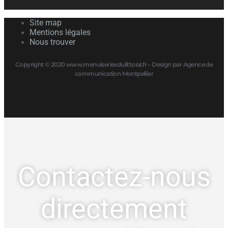
Site map
Mentions légales
Nous trouver
Copyright © 2020 www.menuiseriesdulittoral.fr – Design par Agence de
communication Montpellier
Contactez-nous
directement