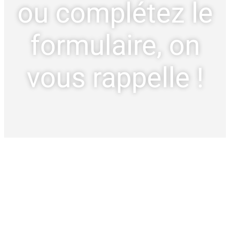
ou complétez le
formulaire, on
vous rappelle !