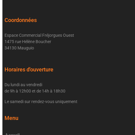
Coordonnées
Espace Commercial Fréjorgues Ouest
1475 rue Hélène Boucher
34130 Mauguio
Horaires d'ouverture
Du lundi au vendredi
de 9h à 12h00 et de 14h à 18h30
Le samedi sur rendez-vous uniquement
Menu