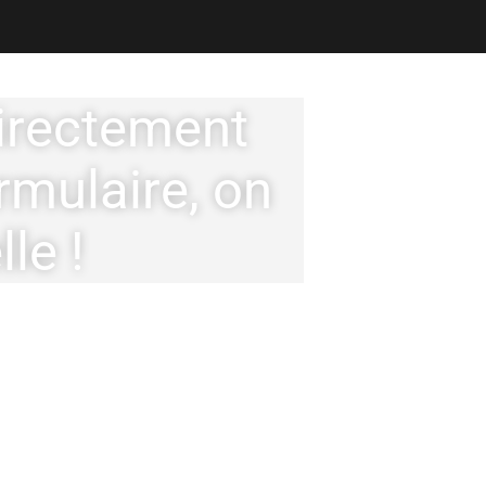
irectement
rmulaire, on
le !