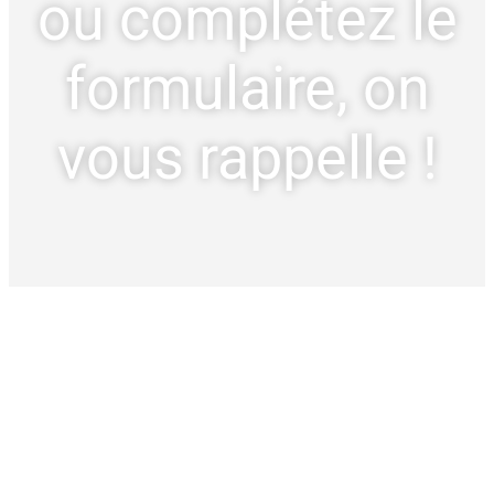
ou complétez le
formulaire, on
vous rappelle !