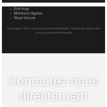
Site map
Mentions légales
Nous trouver
Copyright © 2020 www.menuiseriesdulittoral.fr – Design par Agence de
communication Montpellier
Contactez-nous
directement