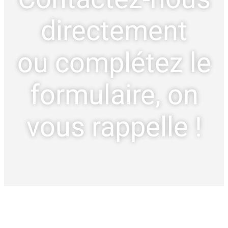
directement
ou complétez le
formulaire, on
vous rappelle !