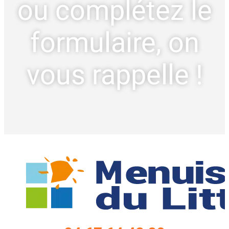
ou complétez le
formulaire, on
vous rappelle !