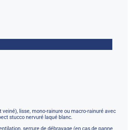
 veiné), lisse, mono-rainure ou macro-rainuré avec
spect stucco nervuré laqué blanc.
e ventilation, serrure de débrayage (en cas de panne