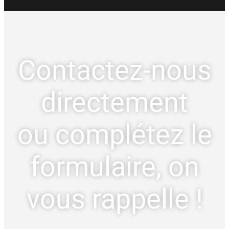
Contactez-nous
directement
ou complétez le
formulaire, on
vous rappelle !