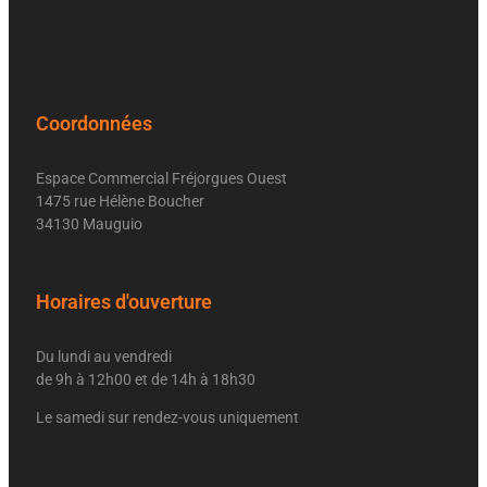
Coordonnées
Espace Commercial Fréjorgues Ouest
1475 rue Hélène Boucher
34130 Mauguio
Horaires d'ouverture
Du lundi au vendredi
de 9h à 12h00 et de 14h à 18h30
Le samedi sur rendez-vous uniquement