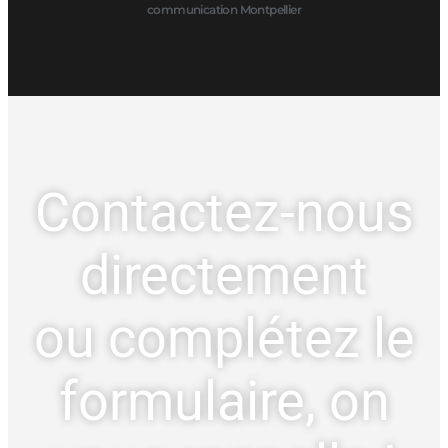
communication Montpellier
Contactez-nous
directement
ou complétez le
formulaire, on