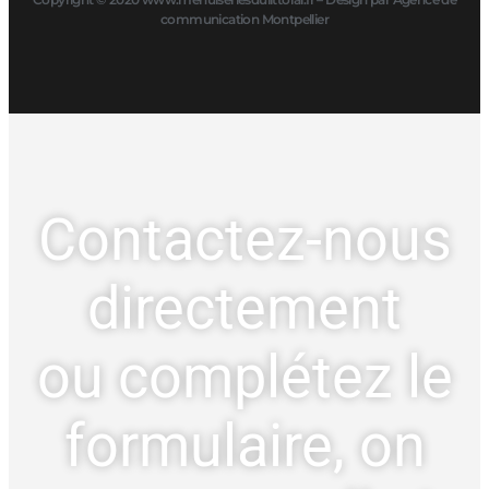
communication Montpellier
Contactez-nous
directement
ou complétez le
formulaire, on