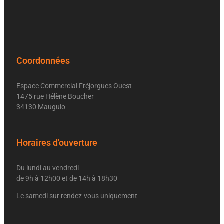
Coordonnées
Espace Commercial Fréjorgues Ouest
1475 rue Hélène Boucher
34130 Mauguio
Horaires d'ouverture
Du lundi au vendredi
de 9h à 12h00 et de 14h à 18h30
Le samedi sur rendez-vous uniquement