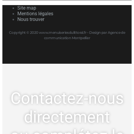
Site map
Mentions légales
Nous trouver
Copyright © 2020 www.menuiseriesdulittoral.fr – Design par Agence de
communication Montpellier
Contactez-nous
directement