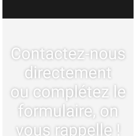
Contactez-nous
directement
ou complétez le
formulaire, on
vous rappelle !