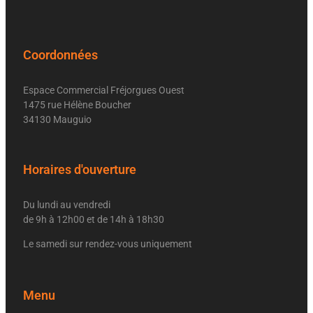
Coordonnées
Espace Commercial Fréjorgues Ouest
1475 rue Hélène Boucher
34130 Mauguio
Horaires d'ouverture
Du lundi au vendredi
de 9h à 12h00 et de 14h à 18h30
Le samedi sur rendez-vous uniquement
Menu