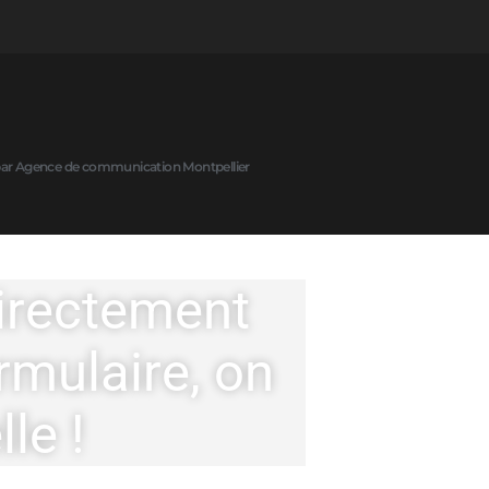
 par Agence de communication Montpellier
irectement
rmulaire, on
le !