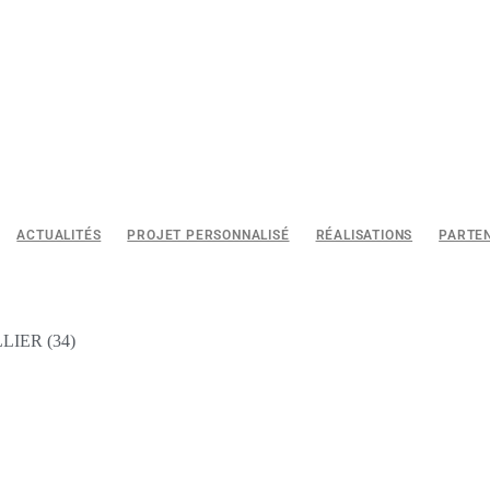
ACTUALITÉS
PROJET PERSONNALISÉ
RÉALISATIONS
PARTE
IER (34)