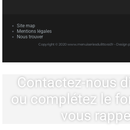
Site map
Mentions légales
Nous trouver
Copyright © 2020 www.menuiseriesdulittoral.fr – Design
Contactez-nous d
ou complétez le fo
vous rappel